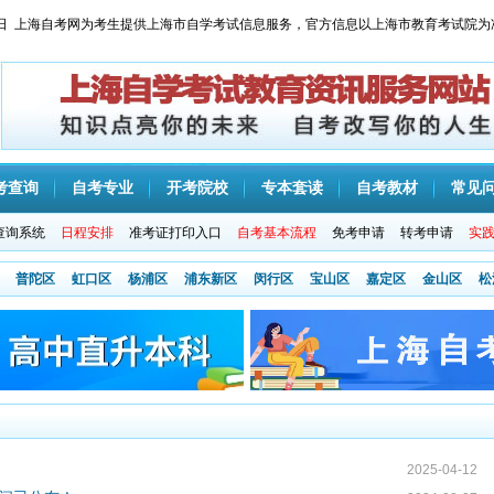
 星期日 上海自考网为考生提供上海市自学考试信息服务，官方信息以上海市教育考试院为
考查询
自考专业
开考院校
专本套读
自考教材
常见
查询系统
日程安排
准考证打印入口
自考基本流程
免考申请
转考申请
实
普陀区
虹口区
杨浦区
浦东新区
闵行区
宝山区
嘉定区
金山区
松
2025-04-12