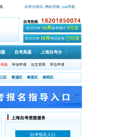
准。
自考办电话
| 网站导航
| xml导航
自考热线
8月底
10月
距2025年
报考预计
已结束
10月
距2025年
考试还有
天
问题
自考真题
上海自考办
践考核
毕业申请
论文答辩
学位申请
江区
青浦区
奉贤区
崇明区
上海自考便捷服务