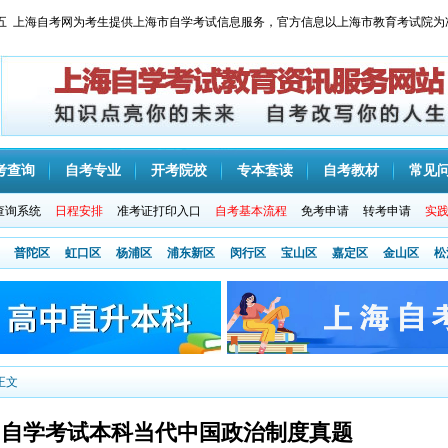
 星期五 上海自考网为考生提供上海市自学考试信息服务，官方信息以上海市教育考试院为
考查询
自考专业
开考院校
专本套读
自考教材
常见
查询系统
日程安排
准考证打印入口
自考基本流程
免考申请
转考申请
实
普陀区
虹口区
杨浦区
浦东新区
闵行区
宝山区
嘉定区
金山区
松
正文
8月自学考试本科当代中国政治制度真题