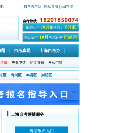
准。
自考办电话
| 网站导航
| xml导航
自考热线
8月底
10月
距2025年
报考预计
已结束
10月
距2025年
考试还有
天
问题
自考真题
上海自考办
践考核
毕业申请
论文答辩
学位申请
江区
青浦区
奉贤区
崇明区
上海自考便捷服务