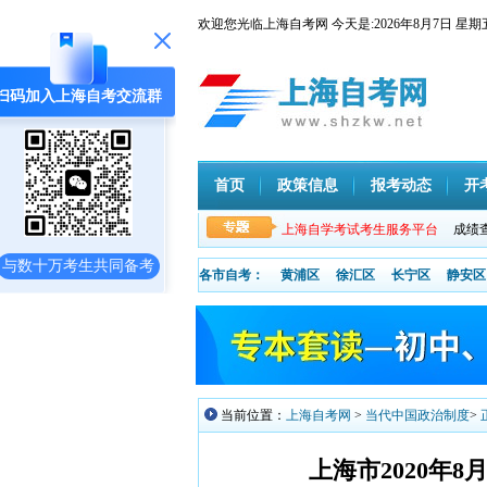
欢迎您光临上海自考网 今天是:
2026年8月7日
扫码加入上海自考交流群
首页
政策信息
报考动态
开
上海自学考试考生服务平台
成绩
与数十万考生共同备考
各市自考：
黄浦区
徐汇区
长宁区
静安区
当前位置：
上海自考网
>
当代中国政治制度
>
上海市2020年