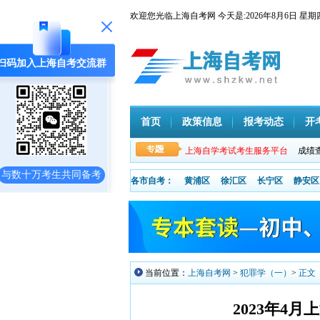
欢迎您光临上海自考网 今天是:
2026年8月6日
扫码加入上海自考交流群
首页
政策信息
报考动态
开
上海自学考试考生服务平台
成绩
与数十万考生共同备考
各市自考：
黄浦区
徐汇区
长宁区
静安区
当前位置：
上海自考网
>
犯罪学（一）
>
正文
2023年4月