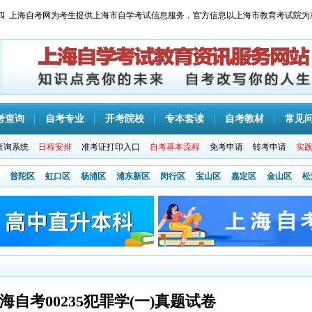
 星期四 上海自考网为考生提供上海市自学考试信息服务，官方信息以上海市教育考试院为
考查询
自考专业
开考院校
专本套读
自考教材
常见
查询系统
日程安排
准考证打印入口
自考基本流程
免考申请
转考申请
实
普陀区
虹口区
杨浦区
浦东新区
闵行区
宝山区
嘉定区
金山区
松
上海自考00235犯罪学(一)真题试卷