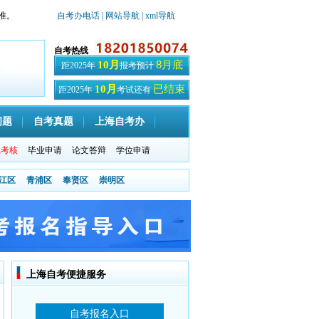
准。
自考办电话
| 网站导航
| xml导航
自考热线
8月底
10月
距2025年
报考预计
已结束
10月
距2025年
考试还有
天
问题
自考真题
上海自考办
践考核
毕业申请
论文答辩
学位申请
江区
青浦区
奉贤区
崇明区
上海自考便捷服务