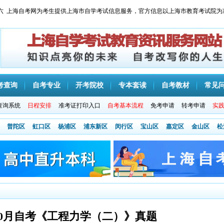
 星期六 上海自考网为考生提供上海市自学考试信息服务，官方信息以上海市教育考试院为
考查询
自考专业
开考院校
专本套读
自考教材
常见
查询系统
日程安排
准考证打印入口
自考基本流程
免考申请
转考申请
实
普陀区
虹口区
杨浦区
浦东新区
闵行区
宝山区
嘉定区
金山区
松
年10月自考《工程力学（二）》真题