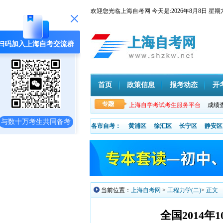
欢迎您光临上海自考网 今天是:
2026年8月8日
扫码加入上海自考交流群
首页
政策信息
报考动态
开
上海自学考试考生服务平台
成绩
与数十万考生共同备考
各市自考：
黄浦区
徐汇区
长宁区
静安区
当前位置：
上海自考网
>
工程力学(二)
>
正文
全国2014