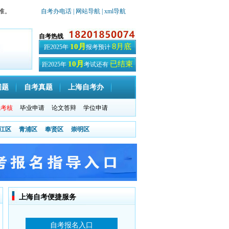
准。
自考办电话
| 网站导航
| xml导航
自考热线
8月底
10月
距2025年
报考预计
已结束
10月
距2025年
考试还有
天
问题
自考真题
上海自考办
践考核
毕业申请
论文答辩
学位申请
江区
青浦区
奉贤区
崇明区
上海自考便捷服务