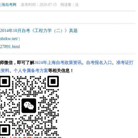
上海自考网
发布时间：2020-07-15
阅读量：
次
2014年10月自考《工程力学（二）》真题
shzkw.net/
）
/27891.html
师微信，即可了解
2024年上海自考政策资讯
、
自考报名入口
、
准考证打
题资料
、
个人专属备考方案
等相关信息！