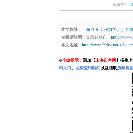
编辑整理：
本文标签：
上海自考
工程力学(二)
全国
转载请注明：
文章转载自（
hhttp://www.
本文地址：
http://www.shzkw.net/gclx_er
⊙
小编提示：
添加【
上海自考网
】招生老
印入口
、
成绩查询时间
以及领取
历年真