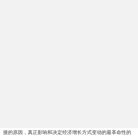
生产手段的革命便成为文化产业形成所需要的文化生产力革
命。
2、社会生产力形态的革命
文化产业发展的历史阶段：
农业社会时期、工业社会时期与后工业社会时期或信息
社会时期
经济增长方式，推动经济增长的各种生产要素的投入及
其组合方式。
主要依赖于土地、劳动和资本投入的增长称之为粗放式
经济增长，主要特征是规模的扩张 (较为落后)
主要依赖于技术进步、文化创新、制度完善和制度创新
的增长称之为集约型经济增长，主要特征是效益最大化 (较为
发达)
文化增长方式与人类社会形态发展的关系：
人的增长是规定和影响经济增长方式运动与发展的最直
接的原因，真正影响和决定经济增长方式变动的最革命性的