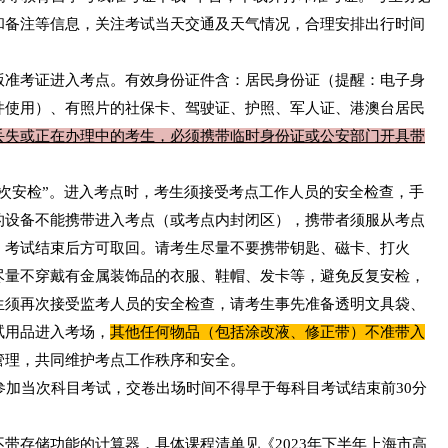
和备注等信息，关注考试当天交通及天气情况，合理安排出行时间
版准考证进入考点。有效身份证件含：居民身份证（提醒：电子身
件使用）、有照片的社保卡、驾驶证、护照、军人证、港澳台居民
丢失或正在办理中的考生，必须携带临时身份证或公安部门开具带
次安检”。进入考点时，考生须接受考点工作人员的安全检查，手
的设备不能携带进入考点（或考点内封闭区），携带者须服从考点
，考试结束后方可取回。请考生尽量不要携带钥匙、磁卡、打火
尽量不穿戴有金属装饰品的衣服、鞋帽、发卡等，避免反复安检，
生须再次接受监考人员的安全检查，请考生事先准备透明文具袋、
试用品进入考场，
其他任何物品（包括涂改液、修正带）不准带入
管理，共同维护考点工作秩序和安全。
参加当次科目考试，交卷出场时间不得早于每科目考试结束前30分
带存储功能的计算器，具体课程清单见《2023年下半年上海市高