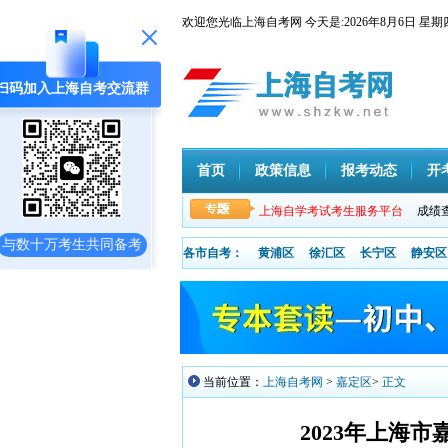
欢迎您光临上海自考网 今天是:
2026年8月6日
扫码加入上海自考交流群
首页
政策信息
报考动态
开
上海自学考试考生服务平台
成绩
与数十万考生共同备考
各市自考：
黄浦区
徐汇区
长宁区
静安区
当前位置：
上海自考网
>
嘉定区
>
正文
2023年上海