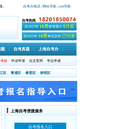
准。
自考办电话
| 网站导航
| xml导航
自考热线
8月底
10月
距2025年
报考预计
已结束
10月
距2025年
考试还有
天
问题
自考真题
上海自考办
践考核
毕业申请
论文答辩
学位申请
江区
青浦区
奉贤区
崇明区
上海自考便捷服务