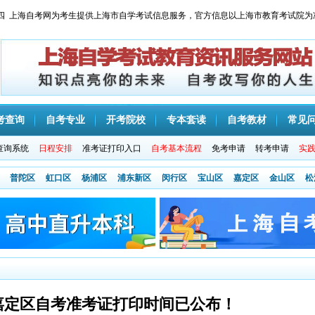
 星期四 上海自考网为考生提供上海市自学考试信息服务，官方信息以上海市教育考试院为
考查询
自考专业
开考院校
专本套读
自考教材
常见
查询系统
日程安排
准考证打印入口
自考基本流程
免考申请
转考申请
实
普陀区
虹口区
杨浦区
浦东新区
闵行区
宝山区
嘉定区
金山区
松
市嘉定区自考准考证打印时间已公布！