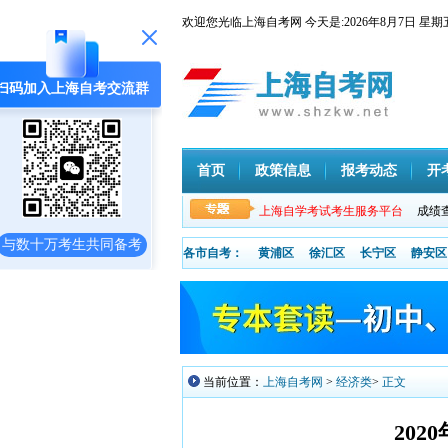
欢迎您光临上海自考网 今天是:
2026年8月7日
扫码加入上海自考交流群
首页
政策信息
报考动态
开
上海自学考试考生服务平台
成绩
与数十万考生共同备考
各市自考：
黄浦区
徐汇区
长宁区
静安区
当前位置：
上海自考网
>
经济类
>
正文
20