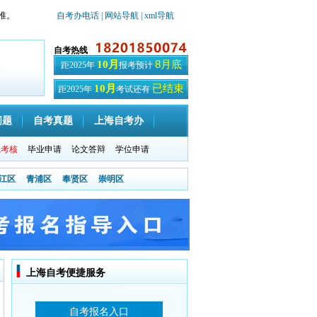
准。
自考办电话
| 网站导航
| xml导航
自考热线
8月底
10月
距2025年
报考预计
已结束
10月
距2025年
考试还有
天
问题
自考真题
上海自考办
践考核
毕业申请
论文答辩
学位申请
江区
青浦区
奉贤区
崇明区
上海自考便捷服务