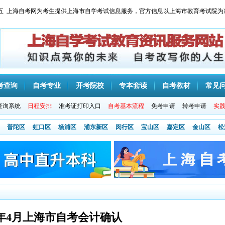
 星期五 上海自考网为考生提供上海市自学考试信息服务，官方信息以上海市教育考试院为
考查询
自考专业
开考院校
专本套读
自考教材
常见
查询系统
日程安排
准考证打印入口
自考基本流程
免考申请
转考申请
实
普陀区
虹口区
杨浦区
浦东新区
闵行区
宝山区
嘉定区
金山区
松
20年4月上海市自考会计确认