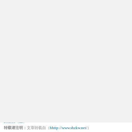
19.下列不属于资本主义教育规划的特点的是( )
A.倾向于分权化 B.高度中央集权化
C.非行政的激励措施 D.注意指导而非领导
20.菲律宾的教科书计划采用的是( )
A.机会之窗策略 B.试验推广策略
C.政治共识策略 D.由上至下策略
本文标签：
上海自考
农学类
2020年上海自考《教育预测与规划》模拟试题
及答案（五）
转载请注明：
文章转载自（
hhttp://www.shzkw.net/
）