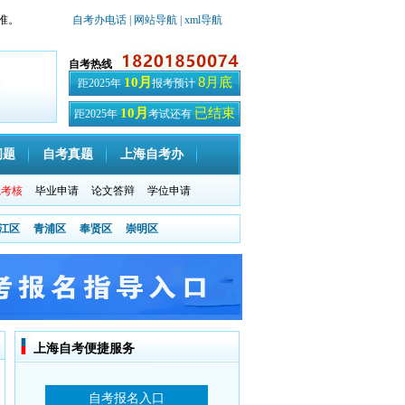
准。
自考办电话
| 网站导航
| xml导航
自考热线
8月底
10月
距2025年
报考预计
已结束
10月
距2025年
考试还有
天
问题
自考真题
上海自考办
践考核
毕业申请
论文答辩
学位申请
江区
青浦区
奉贤区
崇明区
上海自考便捷服务