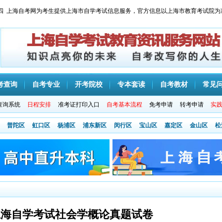
 星期四 上海自考网为考生提供上海市自学考试信息服务，官方信息以上海市教育考试院为
考查询
自考专业
开考院校
专本套读
自考教材
常见
查询系统
日程安排
准考证打印入口
自考基本流程
免考申请
转考申请
实
普陀区
虹口区
杨浦区
浦东新区
闵行区
宝山区
嘉定区
金山区
松
月上海自学考试社会学概论真题试卷