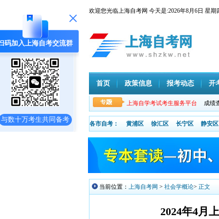
欢迎您光临上海自考网 今天是:
2026年8月6日
扫码加入上海自考交流群
首页
政策信息
报考动态
开
上海自学考试考生服务平台
成绩
与数十万考生共同备考
各市自考：
黄浦区
徐汇区
长宁区
静安区
当前位置：
上海自考网
>
社会学概论
>
正文
2024年4