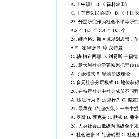
A.《 中镇》 B.《 禄村农田》
C.《 芒市边民的摆》 D.《 中国
23. 分层研究作为社会不平等研
A.2 个 B.3 个 C.4 个 D.5 个
24. 继承格迪斯区域规划思想，
A.E · 霍华德 B. 琼·戈特曼
C. 勒·柯布西耶 D. 刘易斯·芒福德
25. 意大利社会学家帕累托于19
A. 阶级模式 B. 精英阶级理论
C. 多元社会分层模式 D. 地位获
26. 在特定社会中社会成员不同
A. 违法行为 B. 违规行为 C. 偏差
27. 最早在《社会控制》一书中
A. 罗斯 B. 莱克曼 C. 默顿 D. 弗
28. 人类社会由低级向高级合乎
A. 社会进步 B. 社会转型 C. 社会