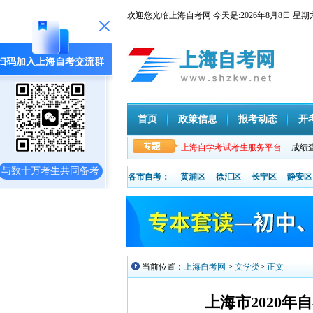
欢迎您光临上海自考网 今天是:
2026年8月8日
扫码加入上海自考交流群
首页
政策信息
报考动态
开
上海自学考试考生服务平台
成绩
与数十万考生共同备考
各市自考：
黄浦区
徐汇区
长宁区
静安区
当前位置：
上海自考网
>
文学类
>
正文
上海市2020年