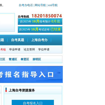
准。
自考办电话
| 网站导航
| xml导航
自考热线
8月底
10月
距2025年
报考预计
已结束
10月
距2025年
考试还有
天
问题
自考真题
上海自考办
践考核
毕业申请
论文答辩
学位申请
江区
青浦区
奉贤区
崇明区
上海自考便捷服务