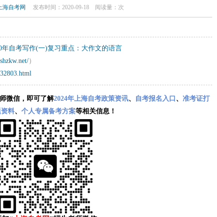
上海自考网
发布时间：2020-09-18
阅读量：
次
20年自考写作(一)复习重点：大作文的语言
shzkw.net/
）
/32803.html
师微信，即可了解
2024年上海自考政策资讯
、
自考报名入口
、
准考证打
题资料
、
个人专属备考方案
等相关信息！