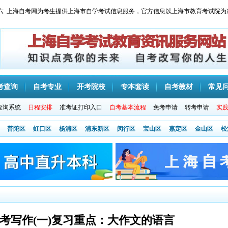
 星期六 上海自考网为考生提供上海市自学考试信息服务，官方信息以上海市教育考试院为
考查询
自考专业
开考院校
专本套读
自考教材
常见
查询系统
日程安排
准考证打印入口
自考基本流程
免考申请
转考申请
实
普陀区
虹口区
杨浦区
浦东新区
闵行区
宝山区
嘉定区
金山区
松
自考写作(一)复习重点：大作文的语言