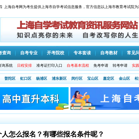
 星期四 上海自考网为考生提供上海市自学考试信息服务，官方信息以上海市教育考试院为
考查询
自考专业
开考院校
专本套读
自考教材
常见
查询系统
日程安排
准考证打印入口
自考基本流程
免考申请
转考申请
实
普陀区
虹口区
杨浦区
浦东新区
闵行区
宝山区
嘉定区
金山区
松
个人怎么报名？有哪些报名条件呢？