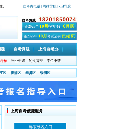
准。
自考办电话
| 网站导航
| xml导航
自考热线
8月底
10月
距2025年
报考预计
已结束
10月
距2025年
考试还有
天
问题
自考真题
上海自考办
践考核
毕业申请
论文答辩
学位申请
江区
青浦区
奉贤区
崇明区
上海自考便捷服务