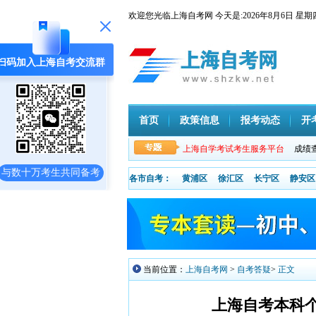
欢迎您光临上海自考网 今天是:
2026年8月6日
扫码加入上海自考交流群
首页
政策信息
报考动态
开
上海自学考试考生服务平台
成绩
与数十万考生共同备考
各市自考：
黄浦区
徐汇区
长宁区
静安区
当前位置：
上海自考网
>
自考答疑
>
正文
上海自考本科