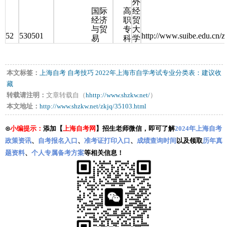
外
国际
高
经
经济
职
贸
与贸
专
大
52
530501
http://www.suibe.edu.cn/z
易
科
学
本文标签：
上海自考
自考技巧
2022年上海市自学考试专业分类表：建议收
藏
转载请注明：
文章转载自（
hhttp://www.shzkw.net/
）
本文地址：
http://www.shzkw.net/zkjq/35103.html
⊙
小编提示：
添加【
上海自考网
】招生老师微信，即可了解
2024年上海自考
政策资讯
、
自考报名入口
、
准考证打印入口
、
成绩查询时间
以及领取
历年真
题资料
、
个人专属备考方案
等相关信息！