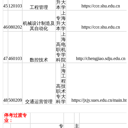
升
大
45
120103
https://cce.shu.edu.cn
工程管理
本
学
上
专
海
机械设计制造及
升
大
46
080202
https://cce.shu.edu.cn
其自动化
本
学
上
海
高
电
职
机
专
学
47
460103
http://chengjiao.sdju.edu.cn
数控技术
科
院
上
海
工
程
高
技
职
术
专
大
48
500209
https://jxjy.sues.edu.cn/main.h
交通运营管理
科
学
停考过渡专
业：
专
主