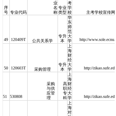
业
考
序
名
专业
学
号
专业代码
称
类型
校
主考学校宣传网
华
东
师
范
专升
大
49
120409T
http://www.sole.ecnu.
公共关系学
本
学
上
海
财
经
专升
大
50
120603T
http://zikao.sufe.ed
采购管理
本
学
上
海
采购
高
财
与供
职
经
应管
专
大
51
530808
http://zikao.sufe.ed
理
科
学
上
海
对