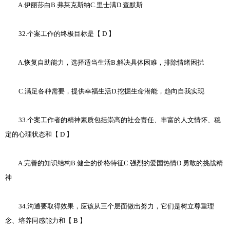
A.伊丽莎白B.弗莱克斯纳C.里士满D.查默斯
32.个案工作的终极目标是【 D 】
A.恢复自助能力，选择适当生活B.解决具体困难，排除情绪困扰
C.满足各种需要，提供幸福生活D.挖掘生命潜能，趋向自我实现
33.个案工作者的精神素质包括崇高的社会责任、丰富的人文情怀、稳
定的心理状态和【 D 】
A.完善的知识结构B.健全的价格特征C.强烈的爱国热情D.勇敢的挑战精
神
34.沟通要取得效果，应该从三个层面做出努力，它们是树立尊重理
念、培养同感能力和【 B 】