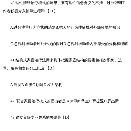
40.理性情绪治疗模式的局限主要有理性信念含义的不清、过分强调工
作者积极介入辅导过程和 【 D 】
A.过分注重行为症状的消除B.把人的行为理解成对外部环境的知识
C.忽视对求助者所处环境的探讨D.忽视对求助者内部感受的分析和理解
41.结构式家庭治疗法用来具体把握家庭结构的要素包括次系统、边
界、角色和责任分工以及 【D 】
A.制度B.血缘C.职能D.权力架构
42. 联合家庭治疗模式的提出者是 A.米勒B.华生C.萨提亚D.罗杰斯
43.建立良好专业关系的关键是【D】