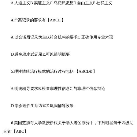
A.人道主义B.实证主义C.乌托邦思想D.自由主义E.社群主义
4.个案记录的要求有【ABCE 】
A.以会谈后记录为主B.符合机构的要求C.正确使用专业术语
D.避免流水式记录E.可以简明扼要
5.理性情绪治疗模式的治疗过程包括 【ABCDE 】
A.明确辅导要求B.检查非理性信念C.与非理性信念辩论
D.学会理性生活方式E.巩固辅导效果
6.美国芝加哥大学教授伊根关于助人者的划分中，下列哪些属于四级助
人者 【ABC】