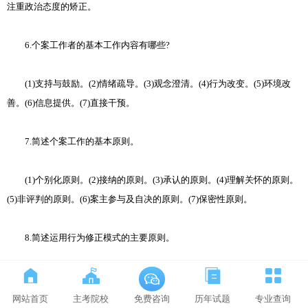
注重政治态度的矫正。
6.个案工作者的基本工作内容有哪些?
(1)支持与鼓励。(2)情绪疏导。(3)观念澄清。(4)行为改变。(5)环境改
善。(6)信息提供。(7)直接干预。
7.简述个案工作的基本原则。
(1)个别化原则。(2)接纳的原则。(3)承认的原则。(4)理解关怀的原则。
(5)非评判的原则。(6)案主参与及自决的原则。(7)保密性原则。
8.简述运用行为修正模式的主要原则。
(1)建立良好的专业关系。(2)准确的行为评估。(3)有效地行为修正 (4)合
理的修正效果评估。
网站首页
主考院校
历年试题
专业查询
免费咨询