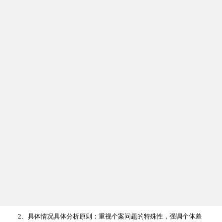
1、不能反映案主所表达的信息。
2、只反映案主表面的想法与感受，反映的不是关键性的信息。
3、反映案主的想法与感觉，但没有反映案主深层次的感觉和观点。
4、反映案主的深层想法与感受，使案主觉察与体验以前无法接受或末
觉察到的感觉和认识
5、个案工作的基本原则：
1、综合分析研究原则:社会行为：生理、心理、社会三方面综合分析;
只收集与案主有关的资料。
2、具体情况具体分析原则：重视个案问题的特殊性，强调个体差