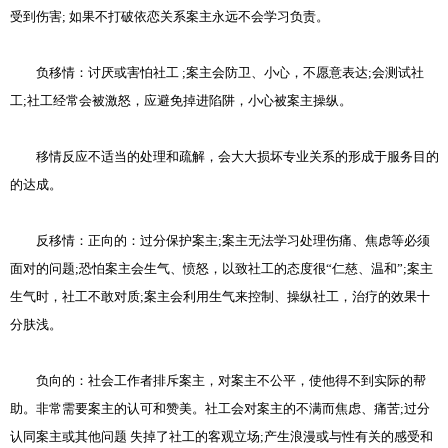
受到伤害; 如果不打破依恋关系案主永远不会学习负责。
负移情：讨厌或害怕社工 ;案主会防卫、小心，不愿意表达;会测试社
工;社工经常会被激怒，应避免掉进陷阱，小心被案主操纵。
移情反应不适当的处理和疏解，会大大损坏专业关系的形成于服务目的
的达成。
反移情：正向的：过分保护案主;案主无法学习处理伤痛、焦虑等必须
面对的问题;恐怕案主会生气、愤怒，以致社工的态度很“仁慈、温和”;案主
生气时，社工不敢对质;案主会利用生气来控制、操纵社工，治疗的效果十
分肤浅。
负向的：社会工作者排斥案主，对案主不公平，使他得不到实际的帮
助。非常需要案主的认可和赞美。社工会对案主的不满而焦虑、痛苦;过分
认同案主或其他问题 失掉了社工的客观立场;产生浪漫或与性有关的感受和