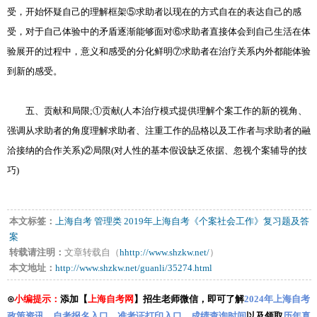
受，开始怀疑自己的理解框架⑤求助者以现在的方式自在的表达自己的感
受，对于自己体验中的矛盾逐渐能够面对⑥求助者直接体会到自己生活在体
验展开的过程中，意义和感受的分化鲜明⑦求助者在治疗关系内外都能体验
到新的感受。
五、贡献和局限;①贡献(人本治疗模式提供理解个案工作的新的视角、
强调从求助者的角度理解求助者、注重工作的品格以及工作者与求助者的融
洽接纳的合作关系)②局限(对人性的基本假设缺乏依据、忽视个案辅导的技
巧)
本文标签：
上海自考
管理类
2019年上海自考《个案社会工作》复习题及答
案
转载请注明：
文章转载自（
hhttp://www.shzkw.net/
）
本文地址：
http://www.shzkw.net/guanli/35274.html
⊙
小编提示：
添加【
上海自考网
】招生老师微信，即可了解
2024年上海自考
政策资讯
、
自考报名入口
、
准考证打印入口
、
成绩查询时间
以及领取
历年真