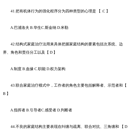
41.把有机体行为的强化程序分为四种类型的心理是 【 .C 】
A.巴浦洛夫 B.华生C.斯金纳 D.米勒
42.结构式家庭治疗法用来具体把握家庭结构的要素包括次系统、边
界、角色和责任分工以及【 D 】
A.制度 B.血缘 C.职能 D.权力架构
43.联合家庭治疗模式中，工作者的角色主要包括解释者、示范者和【
B 】
A.指挥者 B.引导者C.感受者 D.判断者
44.不良的家庭结构主要表现在纠缠与疏离、联合对抗、三角缠和 【 D