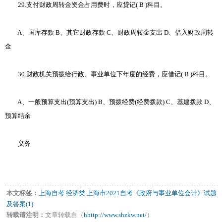
29.支付财政周转金资金占用费时，应贷记( B )科目。
A、国库存款 B、其它财政存款 C、财政周转金支出 D、借入财政周转
金
30.财政机关预拨给行政、事业单位下年度的经费，应借记( B )科目。
A、一般预算支出(预算支出) B、预拨经费(经费拨款) C、基建拨款 D、
预算结余
义务
本文标签：
上海自考
经济类
上海市2021自考《政府与事业单位会计》试题
及答案(1)
转载请注明：
文章转载自（
hhttp://www.shzkw.net/
）