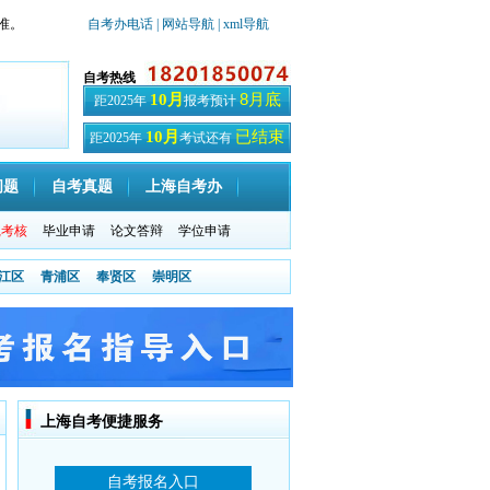
准。
自考办电话
| 网站导航
| xml导航
自考热线
8月底
10月
距2025年
报考预计
已结束
10月
距2025年
考试还有
天
问题
自考真题
上海自考办
践考核
毕业申请
论文答辩
学位申请
江区
青浦区
奉贤区
崇明区
上海自考便捷服务