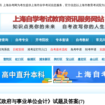
 星期四 上海自考网为考生提供上海市自学考试信息服务，官方信息以上海市教育考试院为
考查询
自考专业
开考院校
专本套读
自考教材
常见
查询系统
日程安排
准考证打印入口
自考基本流程
免考申请
转考申请
实
普陀区
虹口区
杨浦区
浦东新区
闵行区
宝山区
嘉定区
金山区
松
《政府与事业单位会计》试题及答案(7)