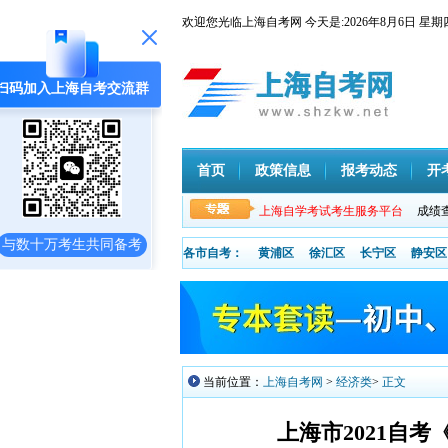
欢迎您光临上海自考网 今天是:
2026年8月6日
扫码加入上海自考交流群
首页
政策信息
报考动态
开
上海自学考试考生服务平台
成绩
与数十万考生共同备考
各市自考：
黄浦区
徐汇区
长宁区
静安区
当前位置：
上海自考网
>
经济类
>
正文
上海市2021自考