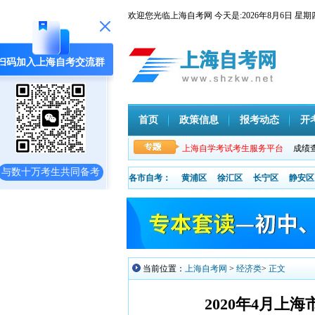
欢迎您光临上海自考网 今天是:
2026年8月6日
扫码加入上海自考交流群
首页
政策信息
报考动态
开
上海自学考试考生服务平台
成绩
与数十万考生共同备考
各市自考：
黄浦区
徐汇区
长宁区
静安区
当前位置：
上海自考网
>
经济类
>
正文
2020年4月上