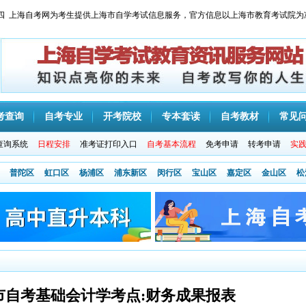
 星期四 上海自考网为考生提供上海市自学考试信息服务，官方信息以上海市教育考试院为
考查询
自考专业
开考院校
专本套读
自考教材
常见
查询系统
日程安排
准考证打印入口
自考基本流程
免考申请
转考申请
实
普陀区
虹口区
杨浦区
浦东新区
闵行区
宝山区
嘉定区
金山区
松
海市自考基础会计学考点:财务成果报表