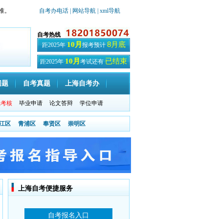
准。
自考办电话
| 网站导航
| xml导航
自考热线
8月底
10月
距2025年
报考预计
已结束
10月
距2025年
考试还有
天
问题
自考真题
上海自考办
践考核
毕业申请
论文答辩
学位申请
江区
青浦区
奉贤区
崇明区
上海自考便捷服务