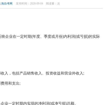
上海自考网
发布时间：2020-09-04
阅读量：
次
映企业在一定时期(年度、季度或月份)内利润(或亏损)的实际
部收入，包括产品销售收入、投资收益和营业外收入;
部费用和支出;
出企业一定时期内实现的净利润(或净亏损)总额。